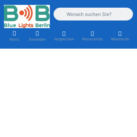
Geben Sie einen Suchbegriff ein. Währ
Vergleichen
Wunschliste
Warenkorb
Menü
Anmelden