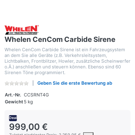
Whelen CenCom Carbide Sirene
Whelen CenCom Carbide Sirene ist ein Fahrzeugsystem
an dem Sie alle Geräte (z.B. Verkehrsleitsystem,
Lichtbalken, Frontblitzer, Howler, zusätzliche Scheinwerfer
o.Ä.) anschließen und steuern können. Ebenso sind 60
Sirenen Töne programmiert.
Geben Sie die erste Bewertung ab
Art.-Nr.
CCSRNT4G
Gewicht
5 kg
Deal
999,00 €
Es handelt sich um den niedrigsten Preis des Produktes in den
Zuletzt niedrigster Preis:
2.259,95 €