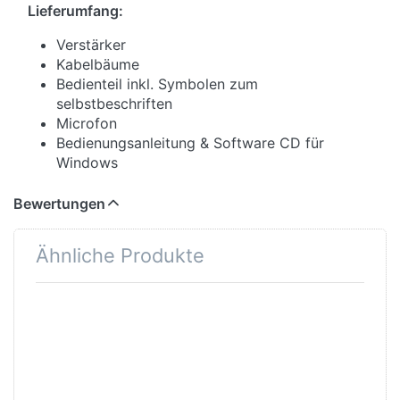
Lieferumfang:
Verstärker
Kabelbäume
Bedienteil inkl. Symbolen zum
selbstbeschriften
Microfon
Bedienungsanleitung & Software CD für
Windows
Bewertungen
Ähnliche Produkte
Drücken Sie
Drücken
ENTER für
Sie ENTER
mehr
für mehr
Optionen zu
Optionen
Whelen
zu
SA315P
Magnetic
Hochleistungs
Mic