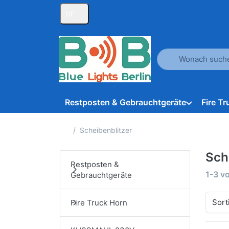
DE
Geben Sie einen Suc
Restposten & Gebrauchtgeräte
Fire T
Startseite
Scheibenblitzer
Sch
Restposten &
Suche
1-3
v
Gebrauchtgeräte
Sort
Fire Truck Horn