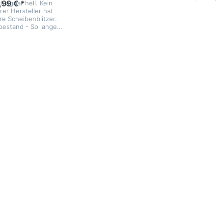
,99 € *
hlagbar hell. Kein
rer Hersteller hat
re Scheibenblitzer.
bestand - So lange…