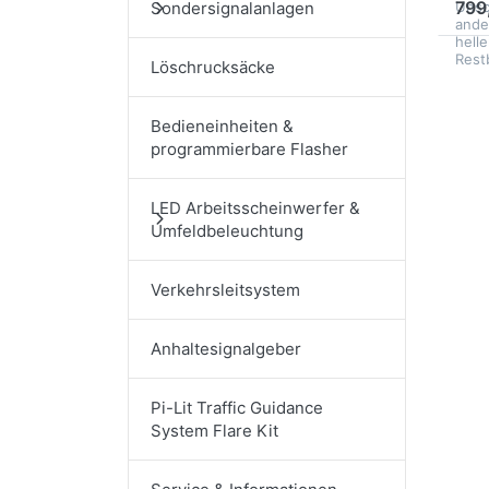
799
Sondersignalanlagen
Unsc
ande
helle
Rest
Löschrucksäcke
Bedieneinheiten &
programmierbare Flasher
LED Arbeitsscheinwerfer &
Umfeldbeleuchtung
Verkehrsleitsystem
Anhaltesignalgeber
Pi-Lit Traffic Guidance
System Flare Kit