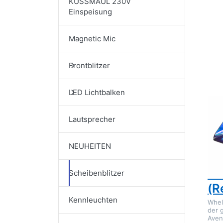
KUSSMAUL 230V
Einspeisung
Dr
E
Magnetic Mic
Op
Av
TR
Frontblitzer
Ge
(Re
LED Lichtbalken
WHE
Lautsprecher
Wh
Av
NEUHEITEN
TR
Ge
Scheibenblitzer
(R
Kennleuchten
Whel
der 
Aven