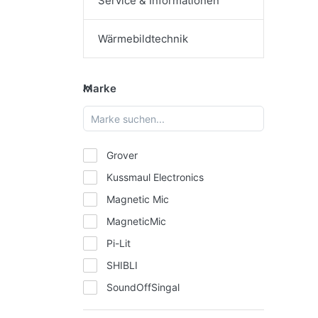
Service & Informationen
Wärmebildtechnik
Marke
Marke
Grover
Kussmaul Electronics
Magnetic Mic
MagneticMic
Pi-Lit
SHIBLI
SoundOffSingal
UnitedPacific