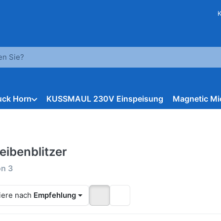
hbegriff ein. Während Sie tippen, erscheinen automatisch erst
ruck Horn
KUSSMAUL 230V Einspeisung
Magnetic Mi
eibenblitzer
rgebnisse:
on
3
iere nach
Empfehlung