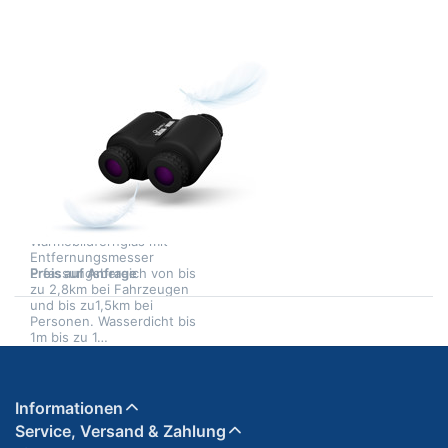
Zu diesem Produkt liegen noch keine Bewertungen 
SHIBLI
SKUA-MINI
Wärmebildfernglas
mit
Entfernungsmesser
SKUA-MINI
Wärmebildfernglas mit
Entfernungsmesser
Preis auf Anfrage
Erfassungsbereich von bis
zu 2,8km bei Fahrzeugen
und bis zu1,5km bei
Personen. Wasserdicht bis
1m bis zu 1…
Informationen
Service, Versand & Zahlung