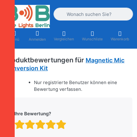
Geben Sie einen Suchbegriff ein. Währ
Vergleichen
Wunschliste
Warenkorb
Menü
Anmelden
Produktbewertungen für
Magnetic Mic
Conversion Kit
Nur registrierte Benutzer können eine
Bewertung verfassen.
Ihre Bewertung?
Bewertung: 1 von 5 Stern
Bewertung: 2 von 5 St
Bewertung: 3 von 5 
Bewertung: 4 von 
Bewertung: 5 vo