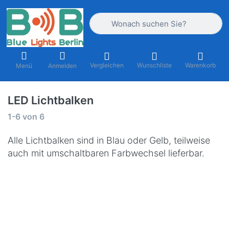
Geben Sie einen Suchbegriff ein. Währ
Vergleichen
Wunschliste
Warenkorb
Menü
Anmelden
LED Lichtbalken
Suchergebnisse:
1-6
von
6
Alle Lichtbalken sind in Blau oder Gelb, teilweise
auch mit umschaltbaren Farbwechsel lieferbar.