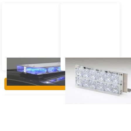
Lichtbalken Blau
Zubehör & Stützfüße
Filtern & Sortieren
Drücken
Drücken
Sie ENTER
Sie ENTER
für mehr
für mehr
Optionen
Optionen
zu Whelen
zu Whelen
Century
MKAJ7